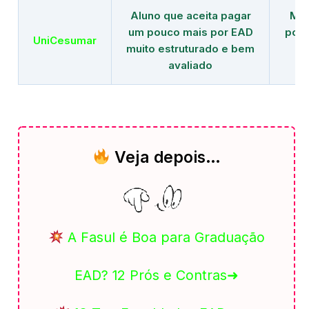
Aluno que aceita pagar
Mai
um pouco mais por EAD
polo
UniCesumar
muito estruturado e bem
em
avaliado
Veja depois…
A Fasul é Boa para Graduação
EAD? 12 Prós e Contras➜