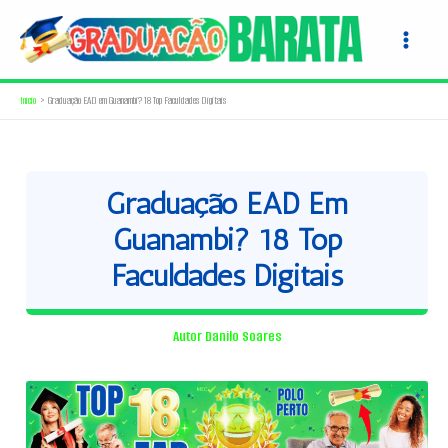
Ir
para
o
conteúdo
Início
Graduação EAD em Guanambi? 18 Top Faculdades Digitais
Graduação EAD Em
Guanambi? 18 Top
Faculdades Digitais
Autor
Danilo Soares