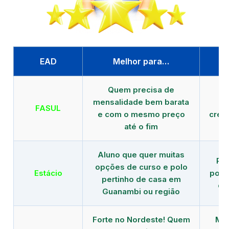
EAD
Melhor para…
P
Quem precisa de
G
mensalidade bem barata
FASUL
e com o mesmo preço
cred
até o fim
Aluno que quer muitas
Re
opções de curso e polo
Estácio
polo
pertinho de casa em
de
Guanambi ou região
Forte no Nordeste! Quem
Mod