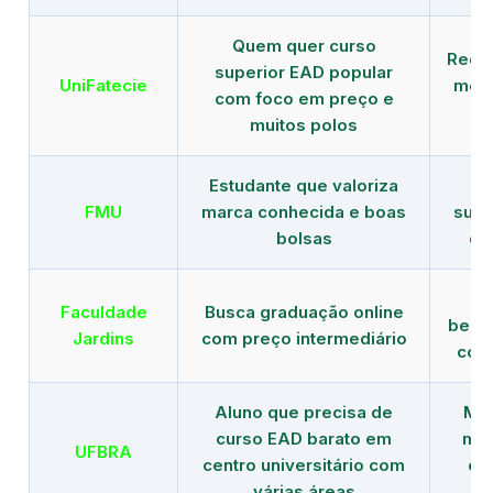
Quem quer curso
Rede
superior EAD popular
UniFatecie
mens
com foco em preço e
e 
muitos polos
Estudante que valoriza
Tr
FMU
marca conhecida e boas
supe
bolsas
de
B
Faculdade
Busca graduação online
benef
Jardins
com preço intermediário
com
Aluno que precisa de
Men
curso EAD barato em
mai
UFBRA
centro universitário com
en
várias áreas