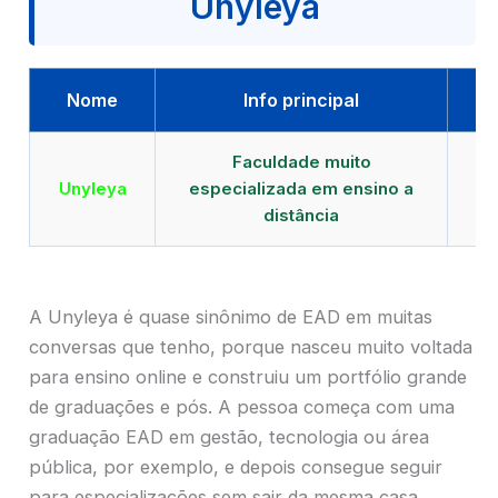
Unyleya
Nome
Info principal
Faculdade muito
Qu
Unyleya
especializada em ensino a
E
distância
A Unyleya é quase sinônimo de EAD em muitas
conversas que tenho, porque nasceu muito voltada
para ensino online e construiu um portfólio grande
de graduações e pós. A pessoa começa com uma
graduação EAD em gestão, tecnologia ou área
pública, por exemplo, e depois consegue seguir
para especializações sem sair da mesma casa.