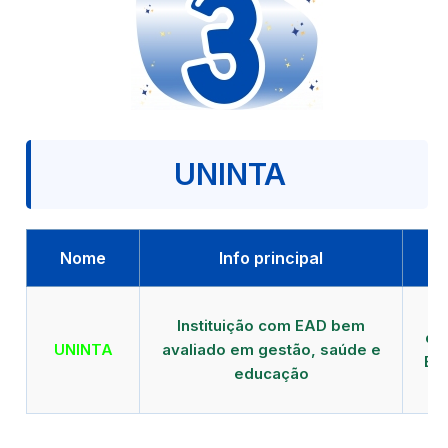
UNINTA
Nome
Info principal
P
Instituição com EAD bem
qu
UNINTA
avaliado em gestão, saúde e
EA
educação