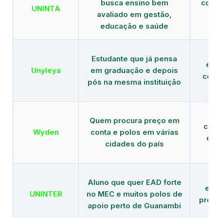
busca ensino bem
com 
UNINTA
avaliado em gestão,
ME
educação e saúde
Estudante que já pensa
es
Unyleya
em graduação e depois
com 
pós na mesma instituição
Quem procura preço em
com
Wyden
conta e polos em várias
ex
cidades do país
Aluno que quer EAD forte
edu
UNINTER
no MEC e muitos polos de
pres
apoio perto de Guanambi