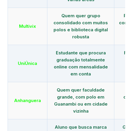
Quem quer grupo
Red
consolidado com muitos
com b
Multivix
polos e biblioteca digital
robusta
Estudante que procura
Fo
graduação totalmente
c
UniÚnica
online com mensalidade
at
em conta
Quem quer faculdade
R
grande, com polo em
con
Anhanguera
Guanambi ou em cidade
gr
vizinha
Aluno que busca marca
Gra