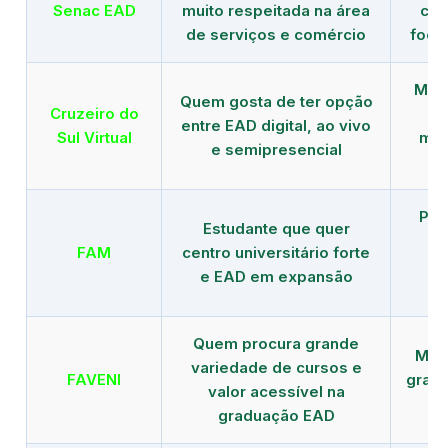
Senac EAD
muito respeitada na área
com
de serviços e comércio
foco
Mais
Quem gosta de ter opção
Cruzeiro do
entre EAD digital, ao vivo
Sul Virtual
mod
e semipresencial
Pla
Estudante que quer
en
FAM
centro universitário forte
e EAD em expansão
Quem procura grande
Mais
variedade de cursos e
FAVENI
grad
valor acessível na
graduação EAD