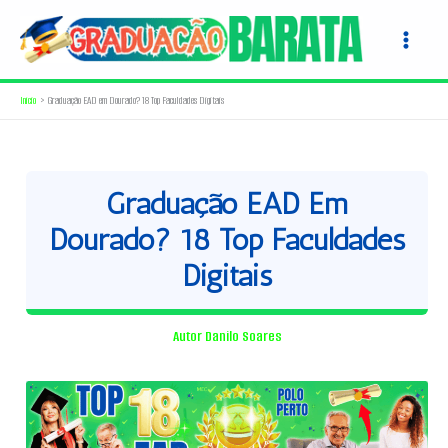
Ir
para
o
conteúdo
Início
Graduação EAD em Dourado? 18 Top Faculdades Digitais
Graduação EAD Em
Dourado? 18 Top Faculdades
Digitais
Autor
Danilo Soares