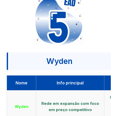
Wyden
Nome
Info principal
Qu
Rede em expansão com foco
EA
Wyden
em preço competitivo
c