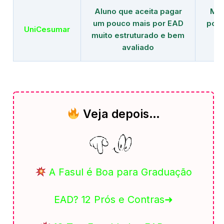
Aluno que aceita pagar
Mai
um pouco mais por EAD
polo
UniCesumar
muito estruturado e bem
em
avaliado
Veja depois…
A Fasul é Boa para Graduação
EAD? 12 Prós e Contras➜