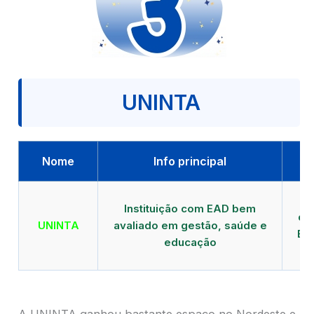
UNINTA
Nome
Info principal
P
Instituição com EAD bem
qu
UNINTA
avaliado em gestão, saúde e
EA
educação
A UNINTA ganhou bastante espaço no Nordeste e