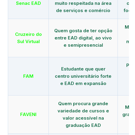
Senac EAD
muito respeitada na área
com
de serviços e comércio
foco
Mais
Quem gosta de ter opção
Cruzeiro do
entre EAD digital, ao vivo
Sul Virtual
mod
e semipresencial
Pla
Estudante que quer
en
FAM
centro universitário forte
e EAD em expansão
Quem procura grande
Mais
variedade de cursos e
FAVENI
grad
valor acessível na
graduação EAD