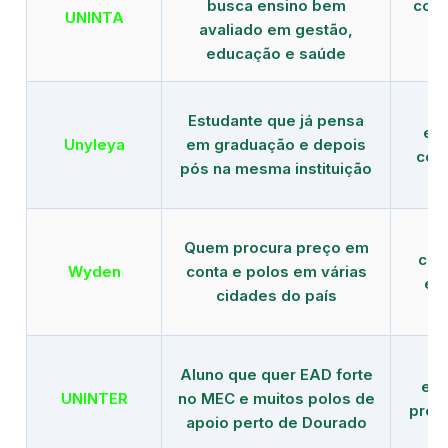
busca ensino bem
com 
UNINTA
avaliado em gestão,
ME
educação e saúde
Estudante que já pensa
es
Unyleya
em graduação e depois
com 
pós na mesma instituição
Quem procura preço em
com
Wyden
conta e polos em várias
ex
cidades do país
Aluno que quer EAD forte
edu
UNINTER
no MEC e muitos polos de
pres
apoio perto de Dourado