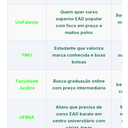
Quem quer curso
Rede
superior EAD popular
UniFatecie
mens
com foco em preço e
e 
muitos polos
Estudante que valoriza
Tr
FMU
marca conhecida e boas
supe
bolsas
de
B
Faculdade
Busca graduação online
benef
Jardins
com preço intermediário
com
Aluno que precisa de
Men
curso EAD barato em
mai
UFBRA
centro universitário com
en
várias áreas