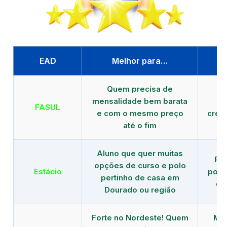
EAD
Melhor para…
P
Quem precisa de
G
mensalidade bem barata
FASUL
e com o mesmo preço
cred
até o fim
Aluno que quer muitas
Re
opções de curso e polo
Estácio
polo
pertinho de casa em
de
Dourado ou região
Forte no Nordeste! Quem
Mod