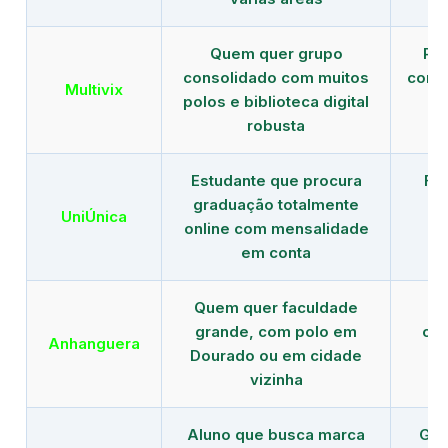
Quem quer grupo
Red
consolidado com muitos
com b
Multivix
polos e biblioteca digital
robusta
Estudante que procura
Fo
graduação totalmente
c
UniÚnica
online com mensalidade
at
em conta
Quem quer faculdade
R
grande, com polo em
con
Anhanguera
Dourado ou em cidade
gr
vizinha
Aluno que busca marca
Gra