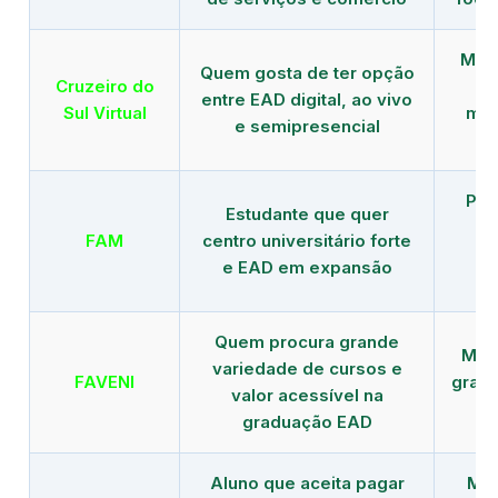
Mais
Quem gosta de ter opção
Cruzeiro do
entre EAD digital, ao vivo
Sul Virtual
mod
e semipresencial
Pla
Estudante que quer
en
FAM
centro universitário forte
e EAD em expansão
Quem procura grande
Mais
variedade de cursos e
FAVENI
grad
valor acessível na
graduação EAD
Aluno que aceita pagar
Mai