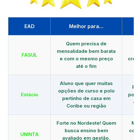
EAD
Melhor para…
P
Quem precisa de
G
mensalidade bem barata
FASUL
e com o mesmo preço
cred
até o fim
Aluno que quer muitas
Re
opções de curso e polo
Estácio
polo
pertinho de casa em
de
Coribe ou região
Forte no Nordeste! Quem
Mod
busca ensino bem
com 
UNINTA
avaliado em gestão,
ME