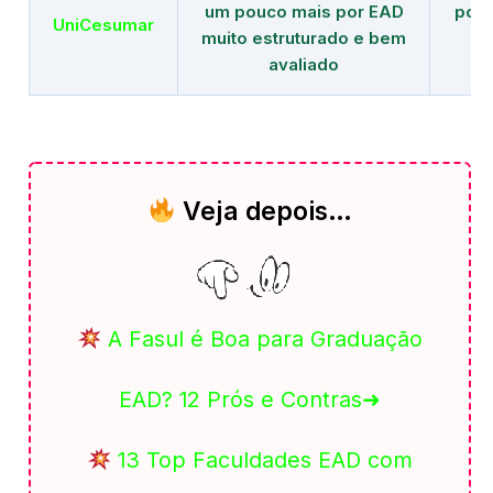
um pouco mais por EAD
polo
UniCesumar
muito estruturado e bem
em
avaliado
Veja depois…
A Fasul é Boa para Graduação
EAD? 12 Prós e Contras➜
13 Top Faculdades EAD com