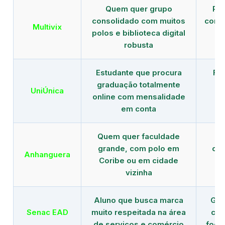
Quem quer grupo
Red
consolidado com muitos
com b
Multivix
polos e biblioteca digital
robusta
Estudante que procura
Fo
graduação totalmente
c
UniÚnica
online com mensalidade
at
em conta
Quem quer faculdade
R
grande, com polo em
con
Anhanguera
Coribe ou em cidade
gr
vizinha
Aluno que busca marca
Gra
Senac EAD
muito respeitada na área
com
de serviços e comércio
foco