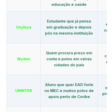
educação e saúde
Estudante que já pensa
es
Unyleya
em graduação e depois
com 
pós na mesma instituição
Quem procura preço em
com
Wyden
conta e polos em várias
ex
cidades do país
Aluno que quer EAD forte
edu
UNINTER
no MEC e muitos polos de
pres
apoio perto de Coribe