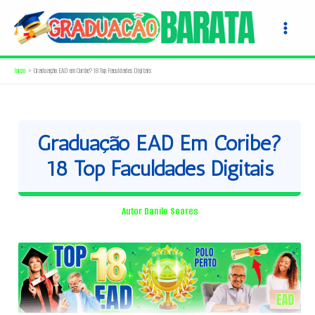
Ir
para
o
conteúdo
Início
Graduação EAD em Coribe? 18 Top Faculdades Digitais
Graduação EAD Em Coribe?
18 Top Faculdades Digitais
Autor
Danilo Soares