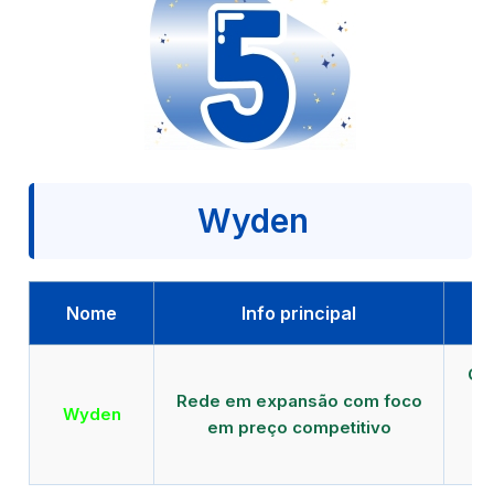
Wyden
Nome
Info principal
Qu
Rede em expansão com foco
EA
Wyden
em preço competitivo
c