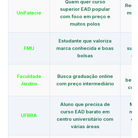
Quem quer curso
Rede
superior EAD popular
UniFatecie
mens
com foco em preço e
e 
muitos polos
Estudante que valoriza
Tr
FMU
marca conhecida e boas
supe
bolsas
de
B
Faculdade
Busca graduação online
benef
Jardins
com preço intermediário
com
Aluno que precisa de
Men
curso EAD barato em
mai
UFBRA
centro universitário com
en
várias áreas