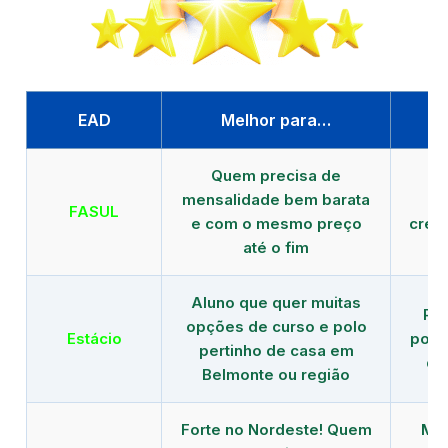
EAD
Melhor para…
P
Quem precisa de
G
mensalidade bem barata
FASUL
e com o mesmo preço
cred
até o fim
Aluno que quer muitas
Re
opções de curso e polo
Estácio
polo
pertinho de casa em
de
Belmonte ou região
Forte no Nordeste! Quem
Mod