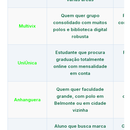
Quem quer grupo
Red
consolidado com muitos
com b
Multivix
polos e biblioteca digital
robusta
Estudante que procura
Fo
graduação totalmente
c
UniÚnica
online com mensalidade
at
em conta
Quem quer faculdade
R
grande, com polo em
con
Anhanguera
Belmonte ou em cidade
gr
vizinha
Aluno que busca marca
Gra