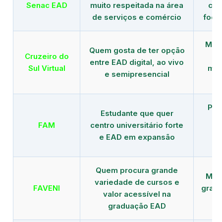
Senac EAD
muito respeitada na área
com
de serviços e comércio
foco
Mais
Quem gosta de ter opção
Cruzeiro do
entre EAD digital, ao vivo
Sul Virtual
mod
e semipresencial
Pla
Estudante que quer
en
FAM
centro universitário forte
e EAD em expansão
Quem procura grande
Mais
variedade de cursos e
FAVENI
grad
valor acessível na
graduação EAD