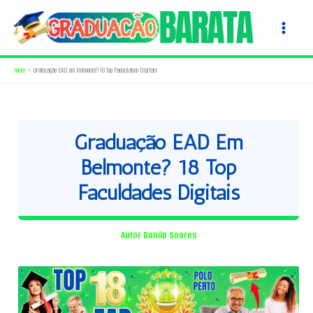
Ir
para
o
conteúdo
Início
Graduação EAD em Belmonte? 18 Top Faculdades Digitais
Graduação EAD Em
Belmonte? 18 Top
Faculdades Digitais
Autor
Danilo Soares