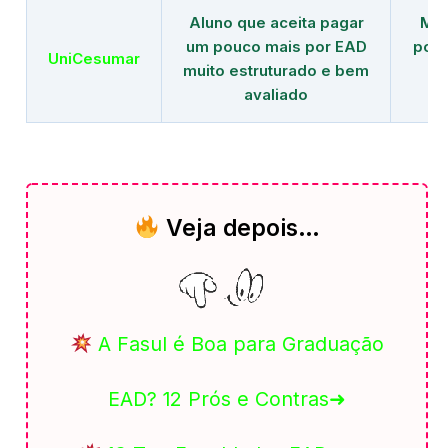
Aluno que aceita pagar
Mai
um pouco mais por EAD
polo
UniCesumar
muito estruturado e bem
em
avaliado
Veja depois…
A Fasul é Boa para Graduação
EAD? 12 Prós e Contras➜