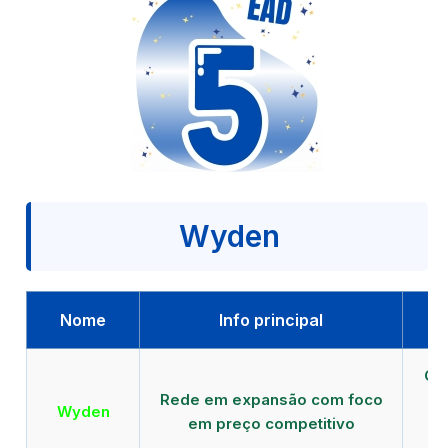
Wyden
Nome
Info principal
Qu
Rede em expansão com foco
EA
Wyden
em preço competitivo
c