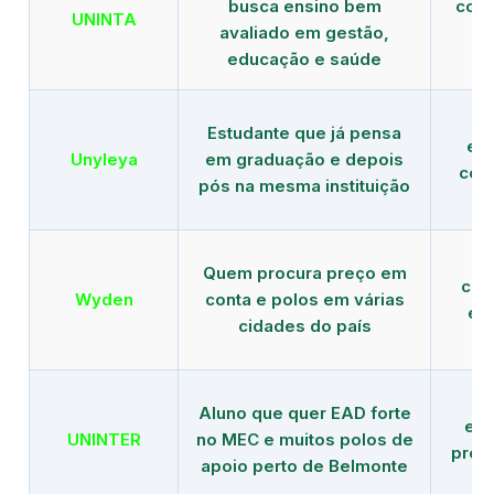
busca ensino bem
com 
UNINTA
avaliado em gestão,
ME
educação e saúde
Estudante que já pensa
es
Unyleya
em graduação e depois
com 
pós na mesma instituição
Quem procura preço em
com
Wyden
conta e polos em várias
ex
cidades do país
Aluno que quer EAD forte
edu
UNINTER
no MEC e muitos polos de
pres
apoio perto de Belmonte