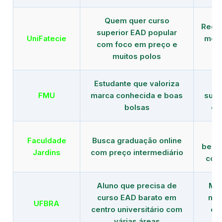
Quem quer curso
Rede
superior EAD popular
UniFatecie
mens
com foco em preço e
e 
muitos polos
Estudante que valoriza
Tr
FMU
marca conhecida e boas
supe
bolsas
de
B
Faculdade
Busca graduação online
benef
Jardins
com preço intermediário
com
Aluno que precisa de
Men
curso EAD barato em
mai
UFBRA
centro universitário com
en
várias áreas