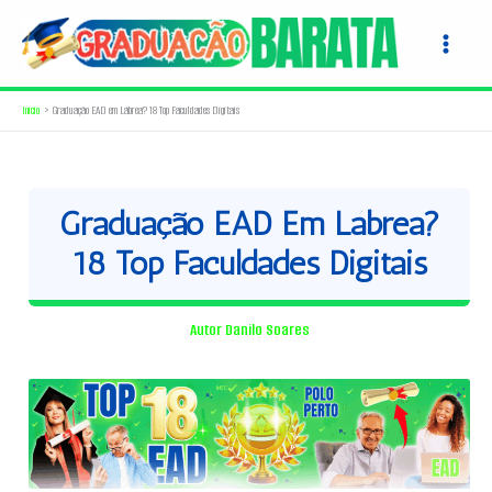
Ir
para
o
conteúdo
Início
Graduação EAD em Lábrea? 18 Top Faculdades Digitais
Graduação EAD Em Lábrea?
18 Top Faculdades Digitais
Autor
Danilo Soares