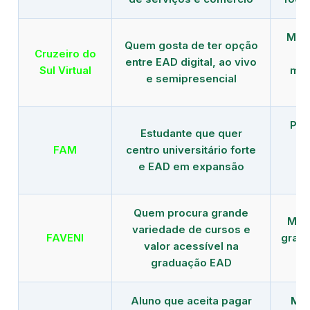
Mais
Quem gosta de ter opção
Cruzeiro do
entre EAD digital, ao vivo
Sul Virtual
mod
e semipresencial
Pla
Estudante que quer
en
FAM
centro universitário forte
e EAD em expansão
Quem procura grande
Mais
variedade de cursos e
FAVENI
grad
valor acessível na
graduação EAD
Aluno que aceita pagar
Mai