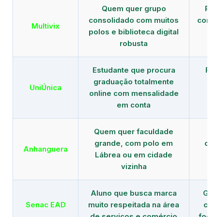
Quem quer grupo
Red
consolidado com muitos
com b
Multivix
polos e biblioteca digital
robusta
Estudante que procura
Fo
graduação totalmente
c
UniÚnica
online com mensalidade
at
em conta
Quem quer faculdade
R
grande, com polo em
con
Anhanguera
Lábrea ou em cidade
gr
vizinha
Aluno que busca marca
Gra
Senac EAD
muito respeitada na área
com
de serviços e comércio
foco