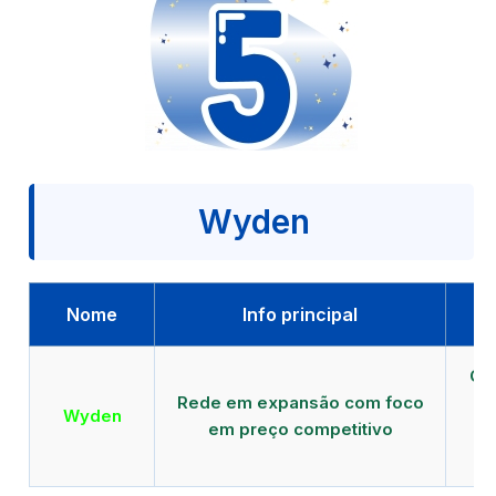
Wyden
Nome
Info principal
Qu
Rede em expansão com foco
EA
Wyden
em preço competitivo
c