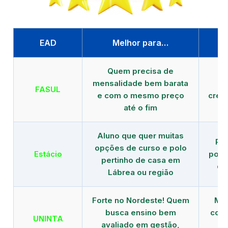
EAD
Melhor para…
P
Quem precisa de
G
mensalidade bem barata
FASUL
e com o mesmo preço
cred
até o fim
Aluno que quer muitas
Re
opções de curso e polo
Estácio
polo
pertinho de casa em
de
Lábrea ou região
Forte no Nordeste! Quem
Mod
busca ensino bem
com 
UNINTA
avaliado em gestão,
ME