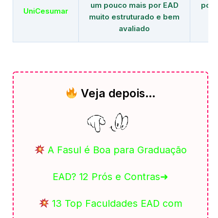
um pouco mais por EAD
polo
UniCesumar
muito estruturado e bem
em
avaliado
Veja depois…
A Fasul é Boa para Graduação
EAD? 12 Prós e Contras➜
13 Top Faculdades EAD com