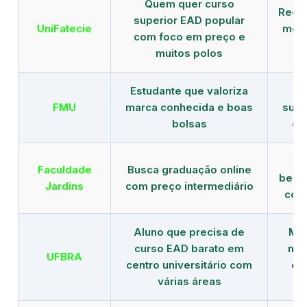
Quem quer curso
Rede
superior EAD popular
UniFatecie
mens
com foco em preço e
e 
muitos polos
Estudante que valoriza
Tr
FMU
marca conhecida e boas
supe
bolsas
de
B
Faculdade
Busca graduação online
benef
Jardins
com preço intermediário
com
Aluno que precisa de
Men
curso EAD barato em
mai
UFBRA
centro universitário com
en
várias áreas