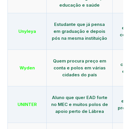
educação e saúde
Estudante que já pensa
es
Unyleya
em graduação e depois
com 
pós na mesma instituição
Quem procura preço em
com
Wyden
conta e polos em várias
ex
cidades do país
Aluno que quer EAD forte
edu
UNINTER
no MEC e muitos polos de
pres
apoio perto de Lábrea