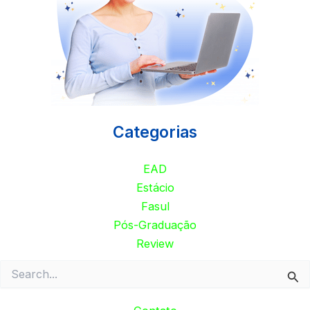
Categorias
EAD
Estácio
Fasul
Pós-Graduação
Review
Pesquisar
por: