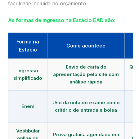
faculdade incluída no orçamento.
As formas de ingresso na Estácio EAD são:
Forma na
Como acontece
Estácio
Envio de carta de
Que
Ingresso
apresentação pelo site com
simplificado
análise rápida
Uso da nota do exame como
Enem
de
critério de entrada e bolsa
Vestibular
Q
Prova gratuita agendada em
online ou
te