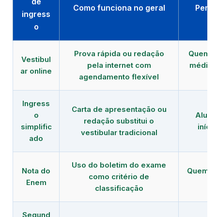
de
Como funciona no geral
Perfi
ingress
o
Prova rápida ou redação
Quem es
Vestibul
pela internet com
médio 
ar online
agendamento flexível
Ingress
Carta de apresentação ou
o
Aluno 
redação substitui o
simplific
iníci
vestibular tradicional
ado
Uso do boletim do exame
Nota do
Quem já
como critério de
Enem
fa
classificação
Segund