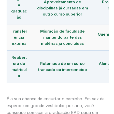
Aproveitamento de
Profi
a
disciplinas já cursadas em
bus
graduaç
outro curso superior
ão
Transfer
Migração de faculdade
Quem nã
ência
mantendo parte das
a 
externa
matérias já concluídas
Reabert
ura de
Retomada de um curso
Aluno q
matrícul
trancado ou interrompido
te
a
É a sua chance de encurtar o caminho. Em vez de
esperar um grande vestibular por ano, você
consegue começar a graduação EAD paga em