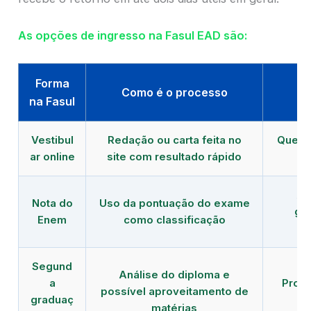
As opções de ingresso na Fasul EAD são:
Forma
Como é o processo
na Fasul
Vestibul
Redação ou carta feita no
Quem 
ar online
site com resultado rápido
pr
Al
Nota do
Uso da pontuação do exame
gu
Enem
como classificação
Segund
Análise do diploma e
a
Profi
possível aproveitamento de
graduaç
d
matérias