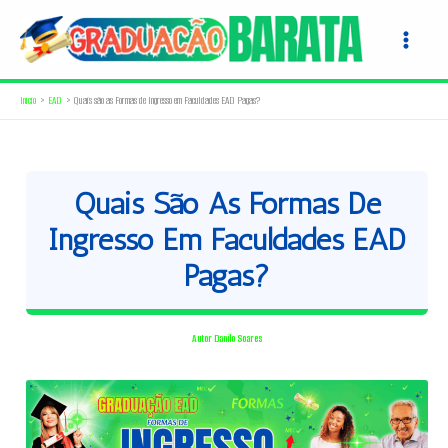
Ir
para
o
conteúdo
Início
EAD
Quais são as Formas de Ingresso em Faculdades EAD Pagas?
Quais São As Formas De
Ingresso Em Faculdades EAD
Pagas?
Autor
Danilo Soares