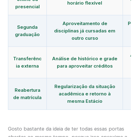
horário flexível
presencial
Aproveitamento de
Pro
Segunda
disciplinas já cursadas em
b
graduação
outro curso
Al
Transferênc
Análise de histórico e grade
ou
ia externa
para aproveitar créditos
Regularização da situação
Qu
Reabertura
acadêmica e retorno à
de matrícula
mesma Estácio
Gosto bastante da ideia de ter todas essas portas