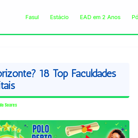
Fasul
Estácio
EAD em 2 Anos
Pó
izonte? 18 Top Faculdades
tais
ilo Soares