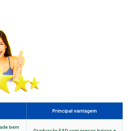
Principal vantagem
dade bem
Graduação EAD com preços baixos e