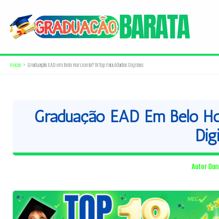
Ir
para
o
conteúdo
Início
Graduação EAD em Belo Horizonte? 18 Top Faculdades Digitais
Graduação EAD Em Belo Hor
Digi
Autor
Dan