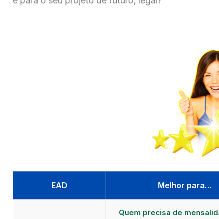
e para o seu projeto de futuro, legal?
EAD
Melhor para…
Quem precisa de mensali